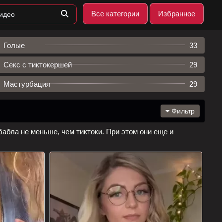
Все категории
Избранное
Голые
33
Секс c тиктокершей
29
Мастурбация
29
Фильтр
бабла не меньше, чем тиктоки. При этом они еще и