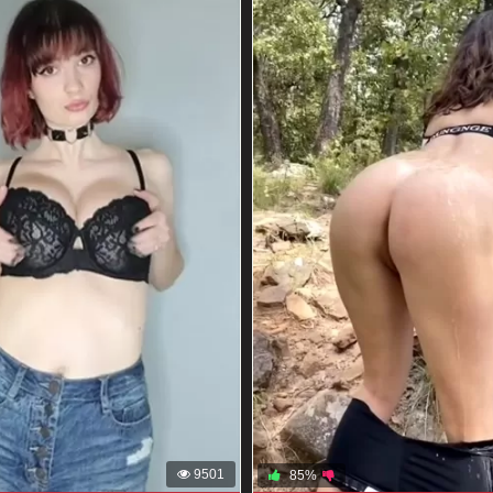
9501
85%