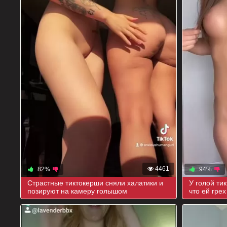
4461
82%
94%
Страстные тиктокерши сняли халатики и
У голой ти
позируют на камеру голышом
что ей грех