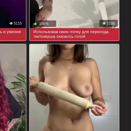
5115
2106
100%
ь и умение
Использовав свою попку для перехода,
тиктокерша оказалсь голой