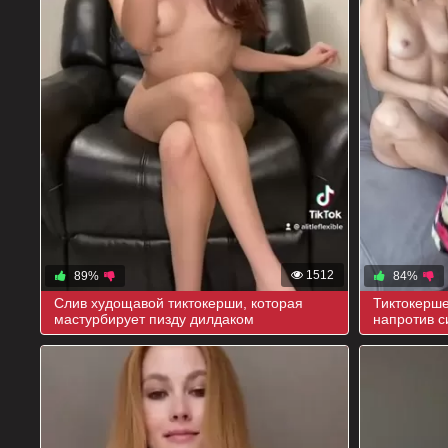
1512
89%
84%
Слив худощавой тиктокерши, которая
Тиктокерше
мастурбирует пизду дилдаком
напротив с