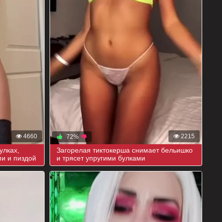
4660
2215
72%
улках,
Загорелая тиктокерша снимает бельишко
ми и пиздой
и трясет упругими булками