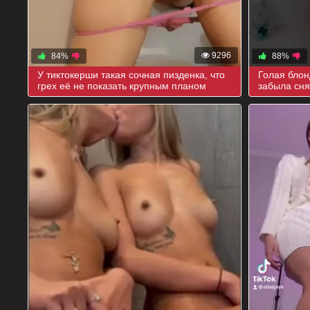
9296
84%
88%
У тиктокерши такая сочная пизденка, что
Голая блон
грех её не показать крупным планом
забыла сня