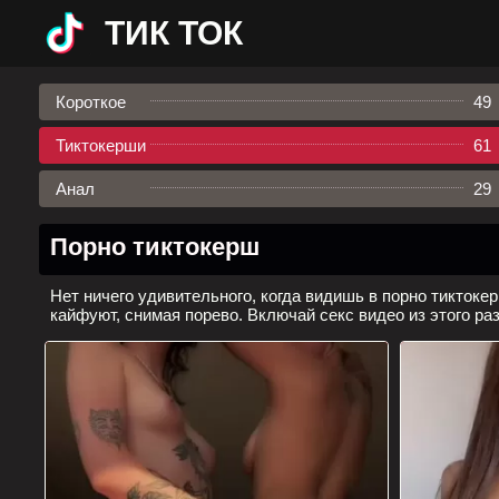
ТИК ТОК
Короткое
49
Тиктокерши
61
Анал
29
Порно тиктокерш
Нет ничего удивительного, когда видишь в порно тиктоке
кайфуют, снимая порево. Включай секс видео из этого ра