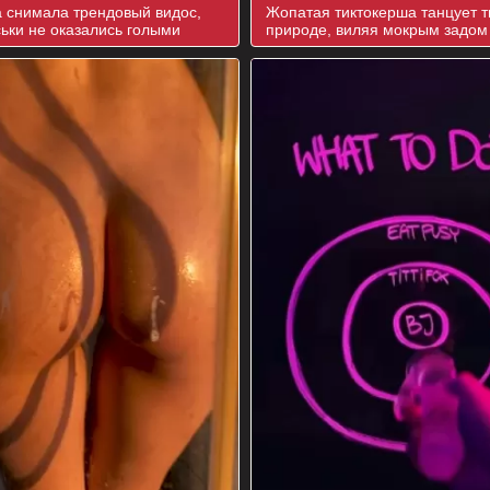
 снимала трендовый видос,
Жопатая тиктокерша танцует т
ськи не оказались голыми
природе, виляя мокрым задом