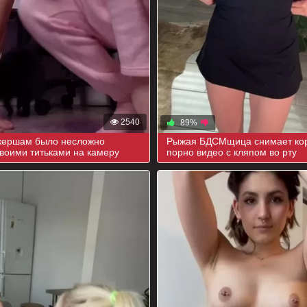
2540
89%
окершам было несложно
Рыжая БДСМщица снимает ко
своими титьками на камеру
порно видео с кляпом во рту