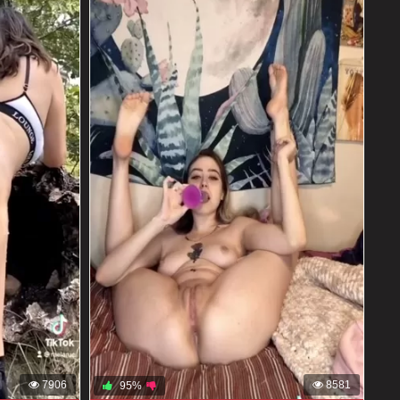
7906
8581
95%