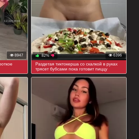
8947
6396
82%
роткое
Раздетая тиктокерша со скалкой в руках
трясет бубсами пока готовит пиццу