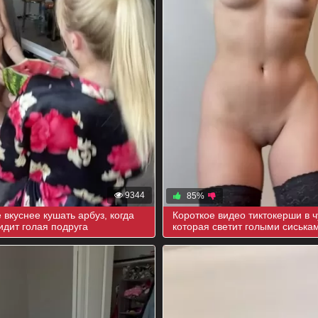
9344
85%
 вкуснее кушать арбуз, когда
Короткое видео тиктокерши в ч
идит голая подруга
которая светит голыми сиська