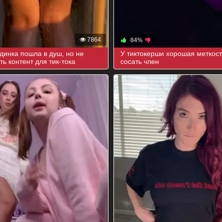
7864
84%
динка пошла в душ, но не
У тиктокерши хорошая меткост
ть контент для тик-тока
сосать член