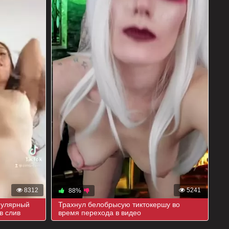
8312
5241
88%
пулярный
Трахнул белобрысую тиктокершу во
в слив
время перехода в видео