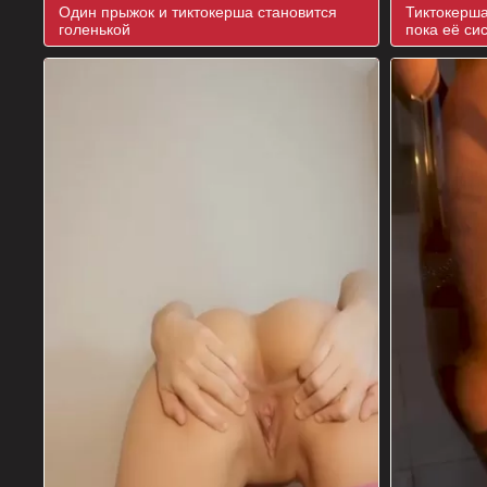
Один прыжок и тиктокерша становится
Тиктокерша
голенькой
пока её си