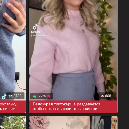
9728
6081
77%
кофточку,
Белокурая тиктокерша раздевается,
ь сиськи
чтобы показать свои голые сиськи