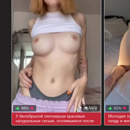
5303
86%
91%
У белобрысой тиктокерши красивые
Молодая ти
натуральные сиськи, оголившиеся после
пизду и жо
прыжка