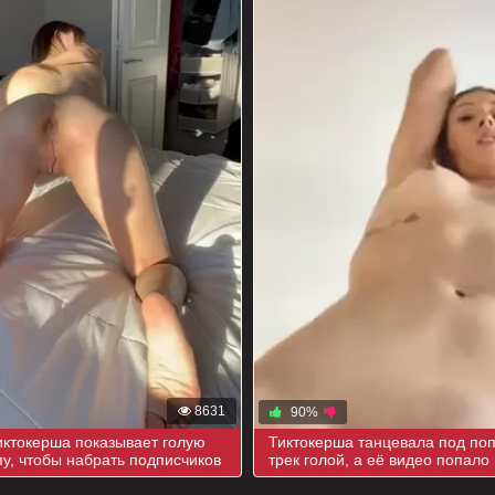
8631
90%
ктокерша показывает голую
Тиктокерша танцевала под по
пу, чтобы набрать подписчиков
трек голой, а её видео попало 