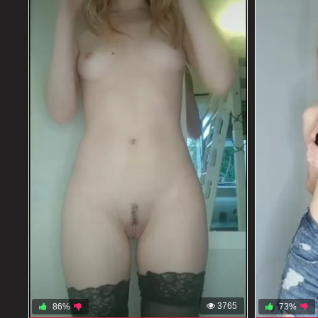
3765
86%
73%