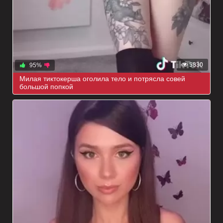
5830
95%
Милая тиктокерша оголила тело и потрясла совей
большой попкой