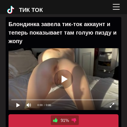
ТИК ТОК
Блондинка завела тик-ток аккаунт и
теперь показывает там голую пизду и
жопу
0:00
/ 0:00
91%