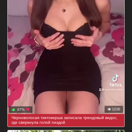
1036
87%
Черноволосая тиктокерша записала трендовый видос,
где сверкнула голой пиздой