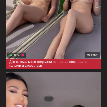
1656
86%
Две сексуальные подружки не против позагорать
голыми и засосаться