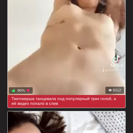
8312
90%
Тиктокерша танцевала под популярный трек голой, а
её видео попало в слив