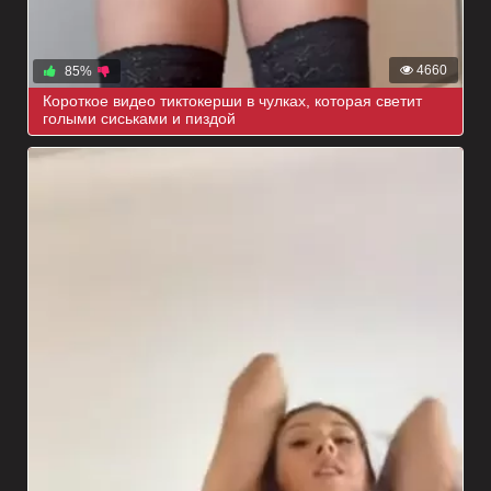
4660
85%
Короткое видео тиктокерши в чулках, которая светит
голыми сиськами и пиздой