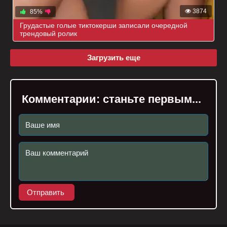
3874
85%
Грудастые голые тиктокерши записали очередной
трендовый ролик
Загрузить еще
Комментарии:
станьте первым...
Отправить