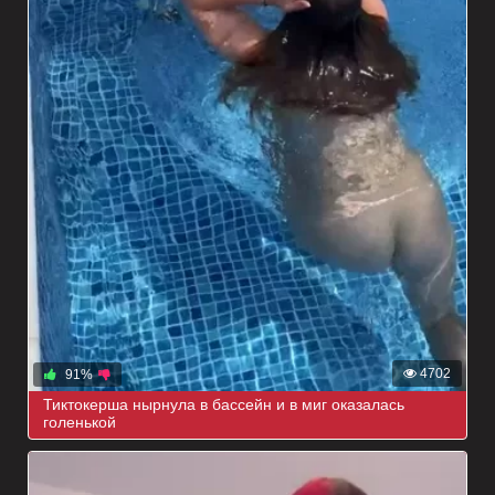
4702
91%
Тиктокерша нырнула в бассейн и в миг оказалась
голенькой