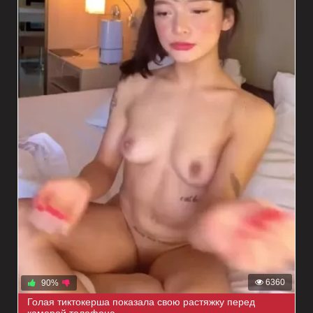
6360
90%
Голая тиктокерша показала свою растяжку перед