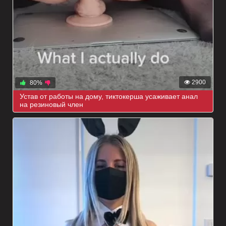
2900
80%
Устав от работы на дому, тиктокерша усаживает анал
на резиновый член