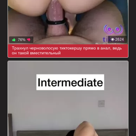
2624
76%
Трахнул черноволосую тиктокершу прямо в анал, ведь
он такой вместительный