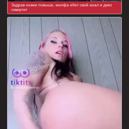
Задрав ножки повыше, милфа ебет свой анал и дико
сквиртит