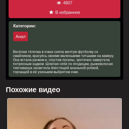
4807
В избранное
Категории:
Анал
Весёлая тёлочка в очках сняла желтую футболку со
смайликом, красуясь своими маленькими титьками на камеру.
Она встала рачком и, спустив лосины, эротично завертела
потрясным задком. Шлепая себя по ягодицам, рыжеволосая
тиктокерша засветила блестящей анальной робкой,
торчащей в её узеньким выбритом очке.
Похожие видео