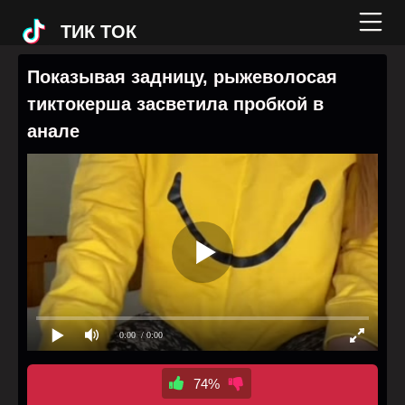
ТИК ТОК
Показывая задницу, рыжеволосая
тиктокерша засветила пробкой в
анале
0:00
/ 0:00
74%