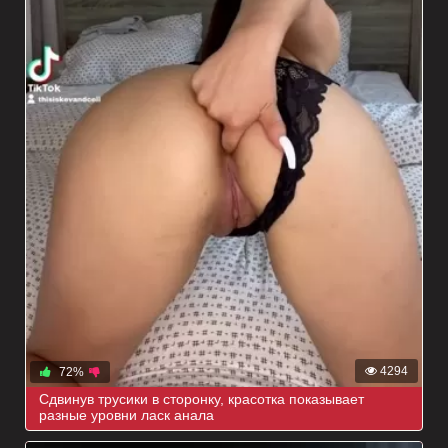
4294
72%
Сдвинув трусики в сторонку, красотка показывает
разные уровни ласк анала