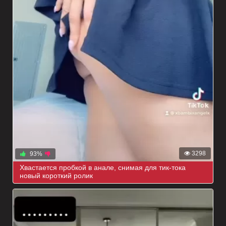
3298
93%
Хвастается пробкой в анале, снимая для тик-тока
новый короткий ролик