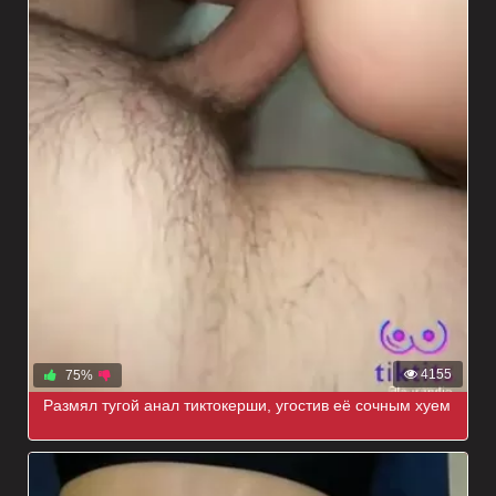
4155
75%
Размял тугой анал тиктокерши, угостив её сочным хуем