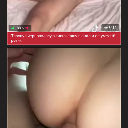
3415
88%
Трахнул черноволосую тиктокершу в анал и её умелый
ротик