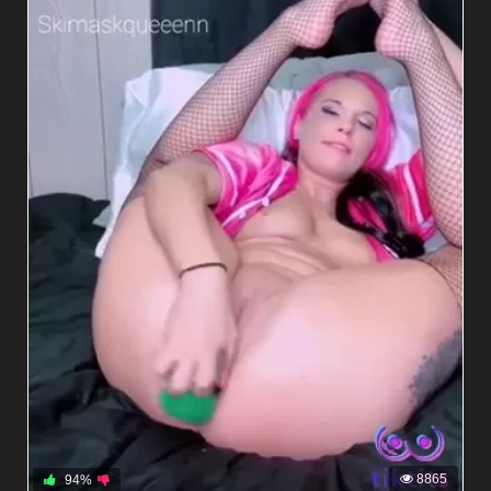
8865
94%