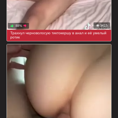
3415
88%
Трахнул черноволосую тиктокершу в анал и её умелый
ротик