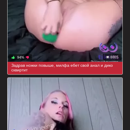
8865
94%
Задрав ножки повыше, милфа ебет свой анал и дико
сквиртит