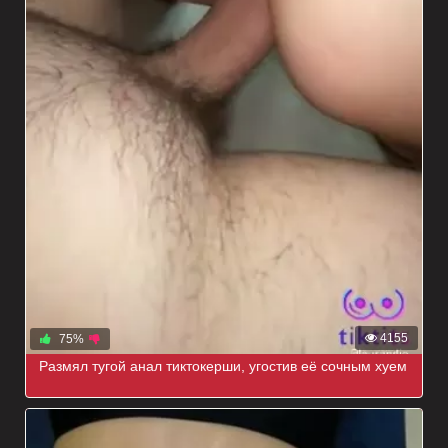
4155
75%
Размял тугой анал тиктокерши, угостив её сочным хуем