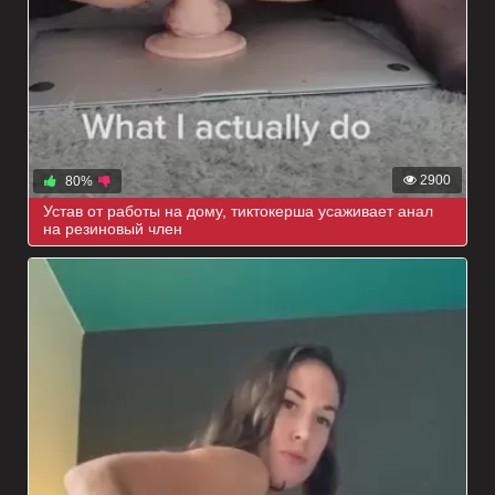
2900
80%
Устав от работы на дому, тиктокерша усаживает анал
на резиновый член