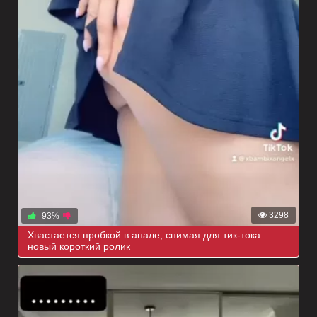
3298
93%
Хвастается пробкой в анале, снимая для тик-тока
новый короткий ролик