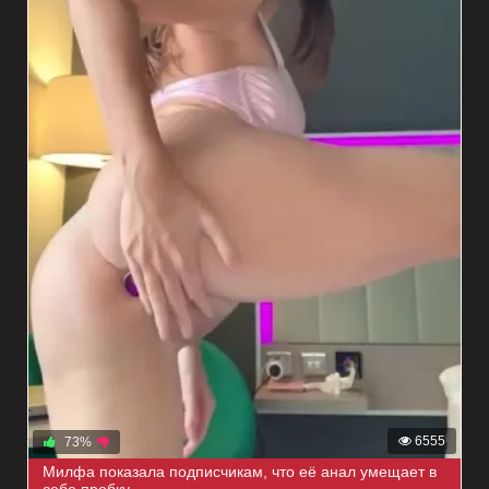
6555
73%
Милфа показала подписчикам, что её анал умещает в