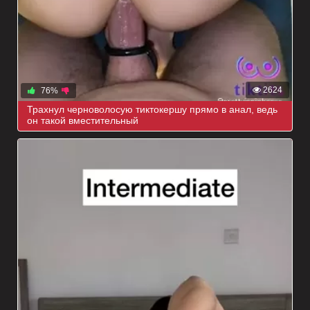
2624
76%
Трахнул черноволосую тиктокершу прямо в анал, ведь
он такой вместительный