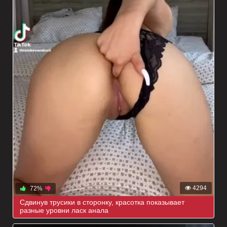
4294
72%
Сдвинув трусики в сторонку, красотка показывает
разные уровни ласк анала