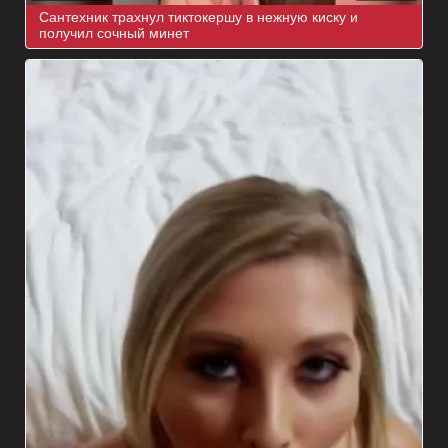
Сантехник трахнул тиктокершу в нежную киску и
получил сочный минет