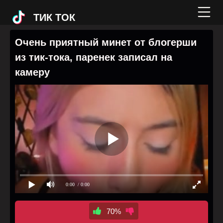
ТИК ТОК
Очень приятный минет от блогерши
из тик-тока, паренек записал на
камеру
0:00
/ 0:00
70%