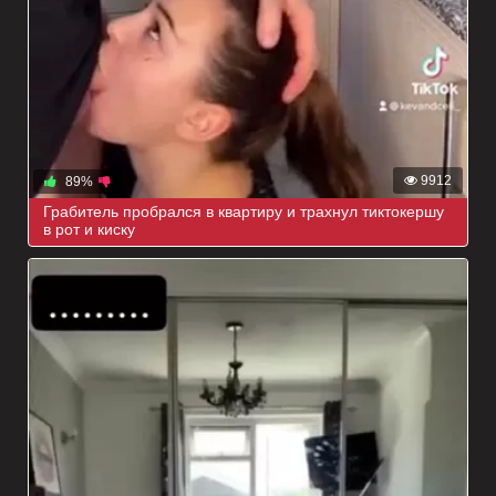
9912
89%
Грабитель пробрался в квартиру и трахнул тиктокершу
в рот и киску