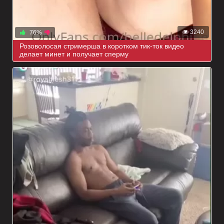
3240
76%
Розоволосая стримерша в коротком тик-ток видео
делает минет и получает сперму