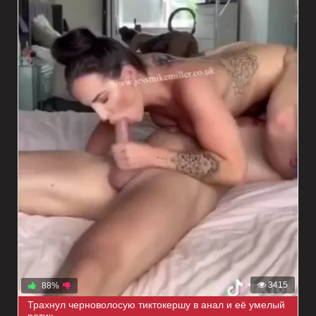
3415
88%
Трахнул черноволосую тиктокершу в анал и её умелый