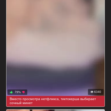
6340
79%
Вместо просмотра нетфликса, тиктокерша выбирает
сочный минет