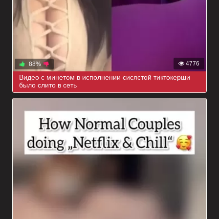
4776
88%
Видео с минетом в исполнении сисястой тиктокерши
было слито в сеть