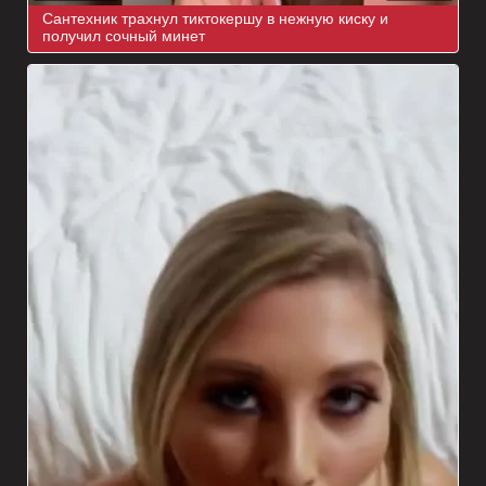
Сантехник трахнул тиктокершу в нежную киску и
получил сочный минет