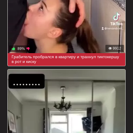
9912
89%
Грабитель пробрался в квартиру и трахнул тиктокершу
в рот и киску