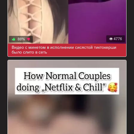
4776
88%
Видео с минетом в исполнении сисястой тиктокерши
было слито в сеть