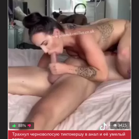
3415
88%
Трахнул черноволосую тиктокершу в анал и её умелый