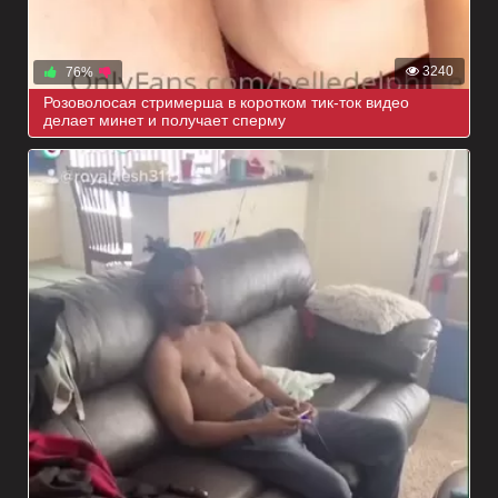
3240
76%
Розоволосая стримерша в коротком тик-ток видео
делает минет и получает сперму