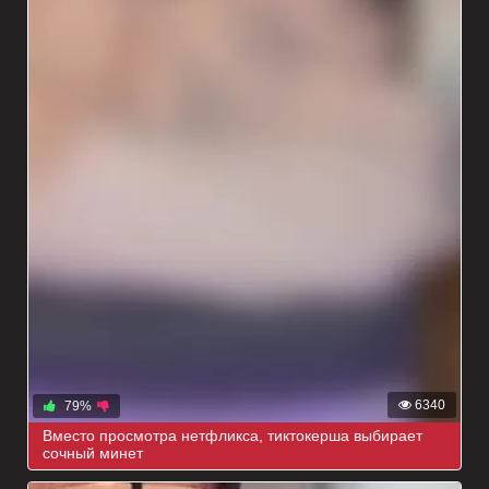
6340
79%
Вместо просмотра нетфликса, тиктокерша выбирает
сочный минет