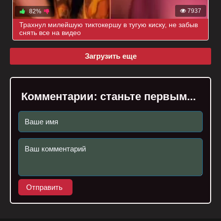
7937
82%
Трахнул милейшую тиктокершу в тугую киску, не забыв
снять все на видео
Загрузить еще
Комментарии:
станьте первым...
Отправить