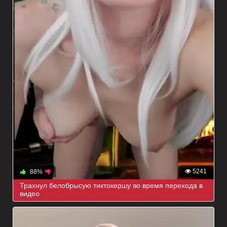
5241
88%
Трахнул белобрысую тиктокершу во время перехода в
видео