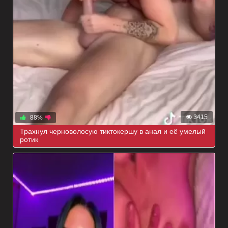
3415
88%
Трахнул черноволосую тиктокершу в анал и её умелый
ротик