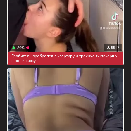
9912
89%
Грабитель пробрался в квартиру и трахнул тиктокершу
в рот и киску