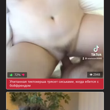
2948
72%
Упитанная тиктокерша трясет сиськами, когда ебется с
бойфрендом