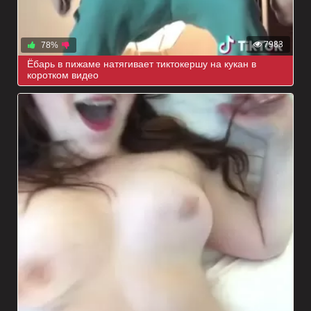
7983
78%
Ёбарь в пижаме натягивает тиктокершу на кукан в
коротком видео