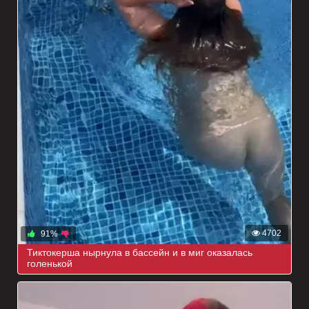
4702
91%
Тиктокерша нырнула в бассейн и в миг оказалась
голенькой