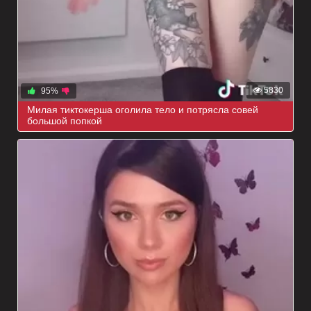
5830
95%
Милая тиктокерша оголила тело и потрясла совей
большой попкой