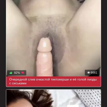
6661
92%
Очередной слив очкастой тиктокерши и её голой пизды
с сиськами