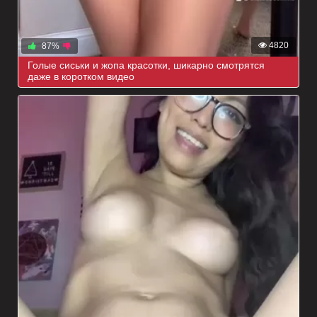
4820
87%
Голые сиськи и жопа красотки, шикарно смотрятся
даже в коротком видео