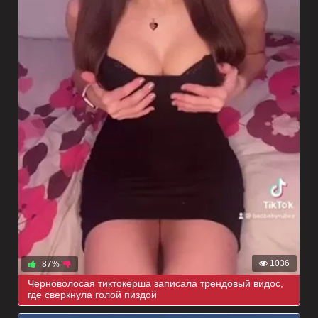
1036
87%
Черноволосая тиктокерша записала трендовый видос,
где сверкнула голой пиздой