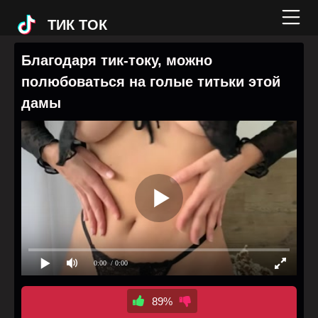
ТИК ТОК
Благодаря тик-току, можно
полюбоваться на голые титьки этой
дамы
0:00
/ 0:00
89%