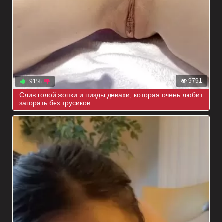
9791
91%
Слив голой жопки и пизды девахи, которая очень любит
загорать без трусиков