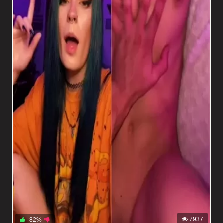
7937
82%