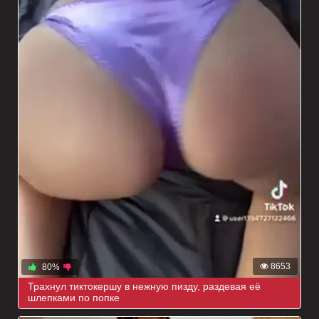
8653
80%
Трахнул тиктокершу в нежную пизду, раздевая её
шлепками по попке