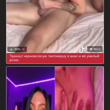
3415
88%
Трахнул черноволосую тиктокершу в анал и её умелый
ротик