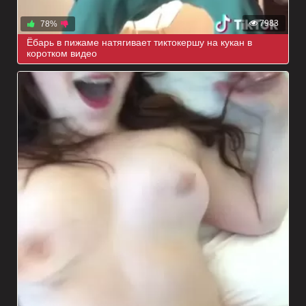
7983
78%
Ёбарь в пижаме натягивает тиктокершу на кукан в
коротком видео