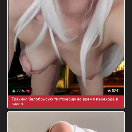
5241
88%
Трахнул белобрысую тиктокершу во время перехода в
видео